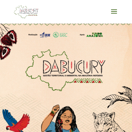
Acessar
Acessar
o
a
conteúdo
navegação