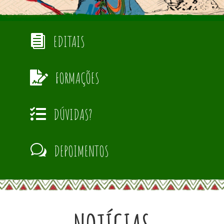
EDITAIS

FORMAÇÕES

DÚVIDAS?

DEPOIMENTOS
w