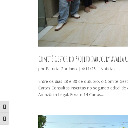
Comitê Gestor do Projeto Dabucury avalia C
por
Patrícia Gordano
|
4/11/25
|
Notícias
Entre os dias 28 e 30 de outubro, o Comitê Gest
Cartas Consultas inscritas no segundo edital de 
Amazônia Legal. Foram 14 Cartas...
Alternar alto contraste
Alternar tamanho da fonte