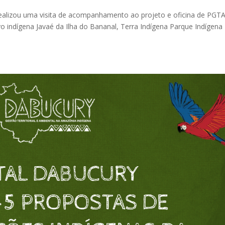
ealizou uma visita de acompanhamento ao projeto e oficina de PGT
vo indígena Javaé da Ilha do Bananal, Terra Indígena Parque Indígena