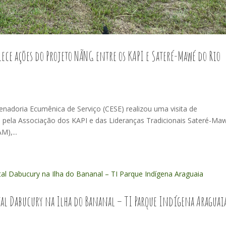
ce ações do Projeto NÃNG entre os KAPI e Sateré-Mawé do Rio
nadoria Ecumênica de Serviço (CESE) realizou uma visita de
ela Associação dos KAPI e das Lideranças Tradicionais Sateré-Ma
M),...
tal Dabucury na Ilha do Bananal – TI Parque Indígena Araguai