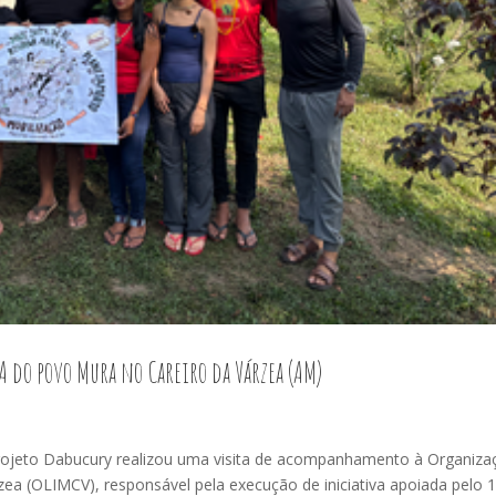
A do povo Mura no Careiro da Várzea (AM)
 Projeto Dabucury realizou uma visita de acompanhamento à Organiza
ea (OLIMCV), responsável pela execução de iniciativa apoiada pelo 1