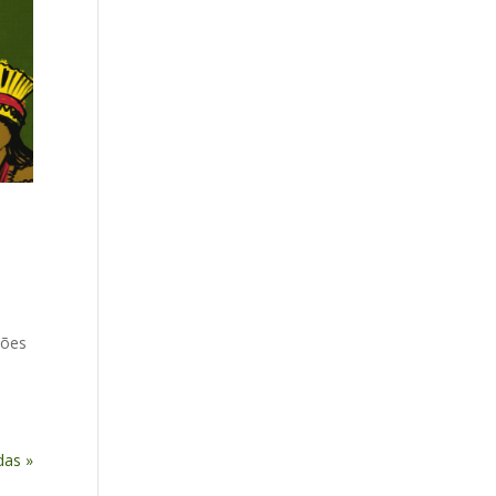
ções
das »