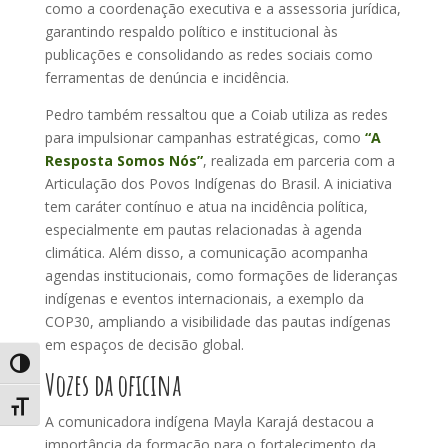
como a coordenação executiva e a assessoria jurídica,
garantindo respaldo político e institucional às
publicações e consolidando as redes sociais como
ferramentas de denúncia e incidência.
Pedro também ressaltou que a Coiab utiliza as redes
para impulsionar campanhas estratégicas, como
“A
Resposta Somos Nós”
, realizada em parceria com a
Articulação dos Povos Indígenas do Brasil. A iniciativa
tem caráter contínuo e atua na incidência política,
especialmente em pautas relacionadas à agenda
climática. Além disso, a comunicação acompanha
agendas institucionais, como formações de lideranças
indígenas e eventos internacionais, a exemplo da
COP30, ampliando a visibilidade das pautas indígenas
em espaços de decisão global.
Alternar alto contraste
Vozes da oficina
Alternar tamanho da fonte
A comunicadora indígena Mayla Karajá destacou a
importância da formação para o fortalecimento da